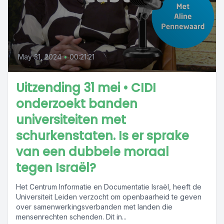
May 31, 2024
•
00:21:21
Uitzending 31 mei • CIDI
onderzoekt banden
universiteiten met
schurkenstaten. Is er sprake
van een dubbele moraal
tegen Israël?
Het Centrum Informatie en Documentatie Israël, heeft de
Universiteit Leiden verzocht om openbaarheid te geven
over samenwerkingsverbanden met landen die
mensenrechten schenden. Dit in...