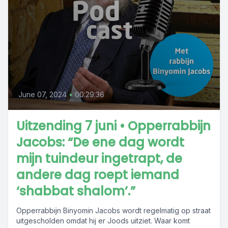
June 07, 2024
•
00:29:36
Uitzending 7 juni • Opperrabbijn
Jacobs: “De ene dag wordt
mijn tuindeur ingetrapt, de
andere dag roept iemand
‘shabbat shalom’.”
Opperrabbijn Binyomin Jacobs wordt regelmatig op straat
uitgescholden omdat hij er Joods uitziet. Waar komt