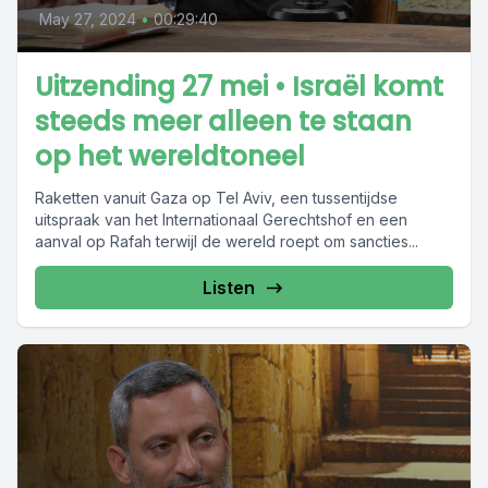
May 27, 2024
•
00:29:40
Uitzending 27 mei • Israël komt
steeds meer alleen te staan
op het wereldtoneel
Raketten vanuit Gaza op Tel Aviv, een tussentijdse
uitspraak van het Internationaal Gerechtshof en een
aanval op Rafah terwijl de wereld roept om sancties...
Listen