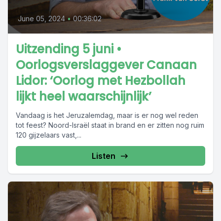
June 05, 2024
•
00:36:02
Uitzending 5 juni •
Oorlogsverslaggever Canaan
Lidor: ‘Oorlog met Hezbollah
lijkt heel waarschijnlijk’
Vandaag is het Jeruzalemdag, maar is er nog wel reden
tot feest? Noord-Israël staat in brand en er zitten nog ruim
120 gijzelaars vast,...
Listen