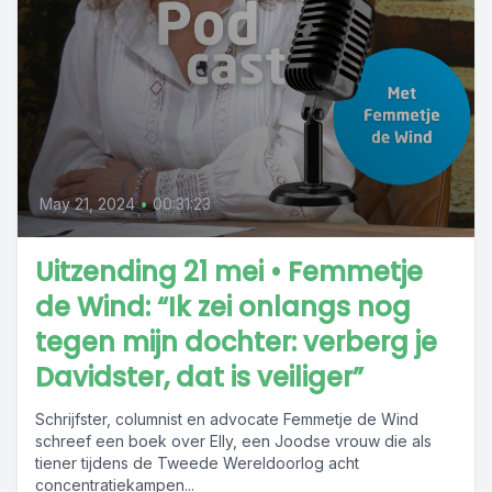
May 21, 2024
•
00:31:23
Uitzending 21 mei • Femmetje
de Wind: “Ik zei onlangs nog
tegen mijn dochter: verberg je
Davidster, dat is veiliger”
Schrijfster, columnist en advocate Femmetje de Wind
schreef een boek over Elly, een Joodse vrouw die als
tiener tijdens de Tweede Wereldoorlog acht
concentratiekampen...