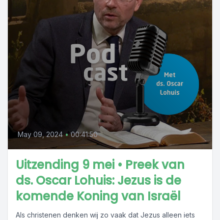
May 09, 2024
•
00:41:50
Uitzending 9 mei • Preek van
ds. Oscar Lohuis: Jezus is de
komende Koning van Israël
Als christenen denken wij zo vaak dat Jezus alleen iets