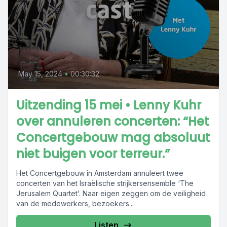
May 15, 2024
•
00:30:32
Uitzending 15 mei • Lenny Kuhr
over annuleren concerten: “Het
Concertgebouw mag absoluut
niet buigen voor terreur.”
Het Concertgebouw in Amsterdam annuleert twee
concerten van het Israëlische strijkersensemble ‘The
Jerusalem Quartet’. Naar eigen zeggen om de veiligheid
van de medewerkers, bezoekers...
Listen