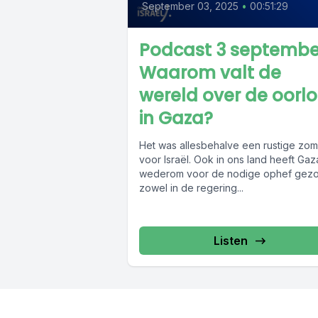
September 03, 2025
•
00:51:29
Podcast 3 septembe
Waarom valt de
wereld over de oorl
in Gaza?
Het was allesbehalve een rustige zom
voor Israël. Ook in ons land heeft Gaz
wederom voor de nodige ophef gezo
zowel in de regering...
Listen