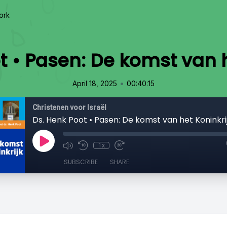
ork
t • Pasen: De komst van h
•
April 18, 2025
00:40:15
Christenen voor Israël
Ds. Henk Poot • Pasen: De komst van het Koninkri
1x
SUBSCRIBE
SHARE