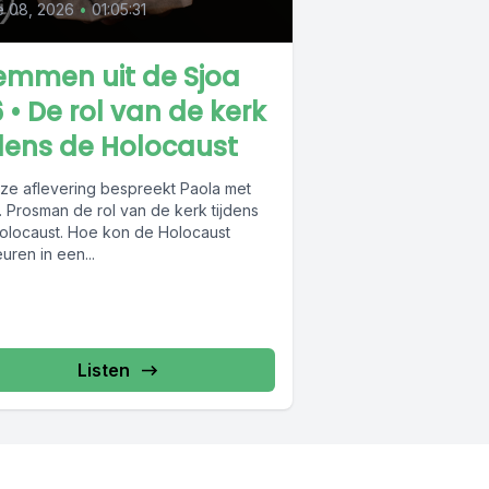
e 08, 2026
•
01:05:31
emmen uit de Sjoa
 • De rol van de kerk
jdens de Holocaust
eze aflevering bespreekt Paola met
. Prosman de rol van de kerk tijdens
olocaust. Hoe kon de Holocaust
ren in een...
Listen