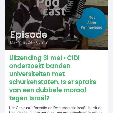
Episode
May 31, 2024
•
00:21:21
Uitzending 31 mei • CIDI
onderzoekt banden
universiteiten met
schurkenstaten. Is er sprake
van een dubbele moraal
tegen Israël?
Het Centrum Informatie en Documentatie Israël, heeft de
Universiteit Leiden verzocht om openbaarheid te geven