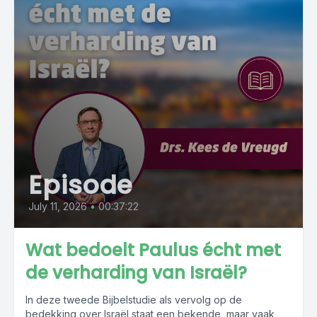
Episode
July 11, 2026
•
00:37:22
Wat bedoelt Paulus écht met
de verharding van Israël?
In deze tweede Bijbelstudie als vervolg op de
bedekking over Israël staat een bekende, maar vaak