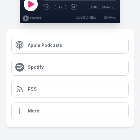
1x
00:00
/
00:44:20
SUBSCRIBE
SHARE
Apple Podcasts
Spotify
RSS
More