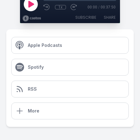
1x
00:00
/
00:37:50
SUBSCRIBE
SHARE
Apple Podcasts
Spotify
RSS
More