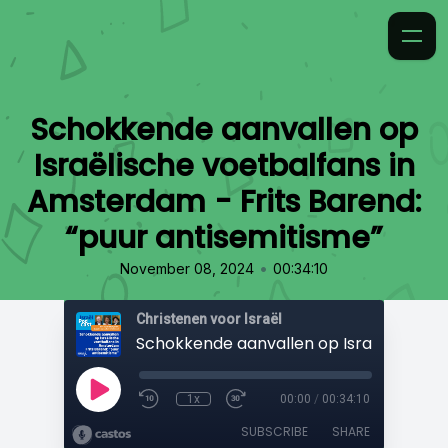
Schokkende aanvallen op
Israëlische voetbalfans in
Amsterdam - Frits Barend:
“puur antisemitisme”
•
November 08, 2024
00:34:10
Christenen voor Israël
1x
00:00
/
00:34:10
SUBSCRIBE
SHARE