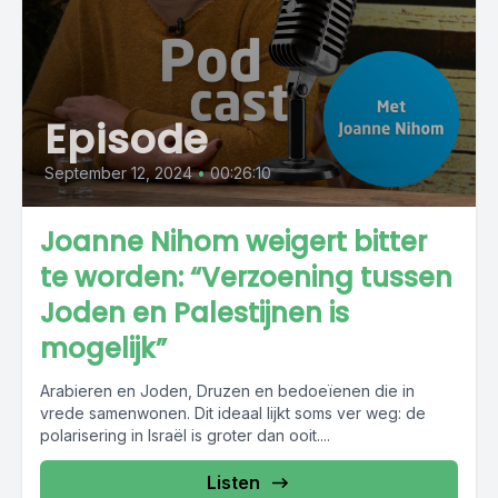
Episode
September 12, 2024
•
00:26:10
Joanne Nihom weigert bitter
te worden: “Verzoening tussen
Joden en Palestijnen is
mogelijk”
Arabieren en Joden, Druzen en bedoeïenen die in
vrede samenwonen. Dit ideaal lijkt soms ver weg: de
polarisering in Israël is groter dan ooit....
Listen