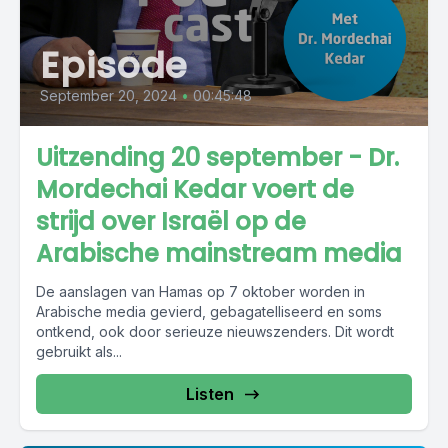
Episode
September 20, 2024
•
00:45:48
Uitzending 20 september - Dr.
Mordechai Kedar voert de
strijd over Israël op de
Arabische mainstream media
De aanslagen van Hamas op 7 oktober worden in
Arabische media gevierd, gebagatelliseerd en soms
ontkend, ook door serieuze nieuwszenders. Dit wordt
gebruikt als...
Listen