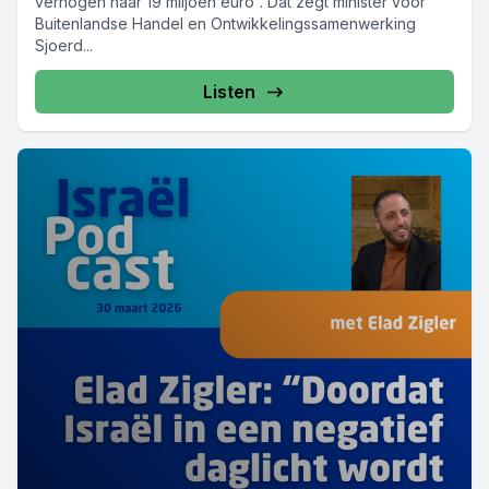
verhogen naar 19 miljoen euro”. Dat zegt minister voor
Buitenlandse Handel en Ontwikkelingssamenwerking
Sjoerd...
Listen