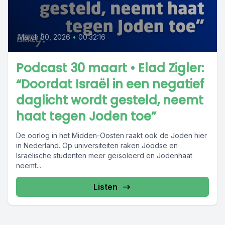
March 30, 2026
•
00:32:16
Podcast 30 maart • Elad Zigler:
“Doordat Israël in een negatief
daglicht wordt gesteld, neemt
haat tegen Joden toe”
De oorlog in het Midden-Oosten raakt ook de Joden hier
in Nederland. Op universiteiten raken Joodse en
Israëlische studenten meer geïsoleerd en Jodenhaat
neemt...
Listen