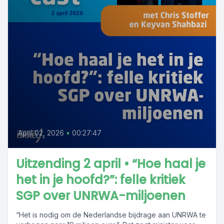
April 02, 2026
•
00:27:47
Uitzending 2 april • “Hoe haal je
het in je hoofd?”: felle kritiek
SGP over UNRWA-miljoenen
“Het is nodig om de Nederlandse bijdrage aan UNRWA te