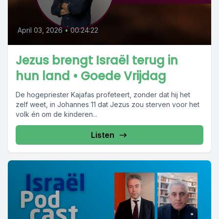
April 03, 2026
•
00:24:22
Jezus brengt Israël terug in
hun land • Goede Vrijdag
De hogepriester Kajafas profeteert, zonder dat hij het
zelf weet, in Johannes 11 dat Jezus zou sterven voor het
volk én om de kinderen...
Listen