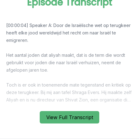
Episode Transcript
View Full Transcript