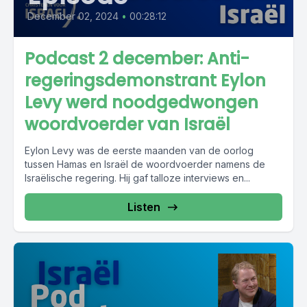
December 02, 2024
•
00:28:12
Podcast 2 december: Anti-
regeringsdemonstrant Eylon
Levy werd noodgedwongen
woordvoerder van Israël
Eylon Levy was de eerste maanden van de oorlog
tussen Hamas en Israël de woordvoerder namens de
Israëlische regering. Hij gaf talloze interviews en...
Listen