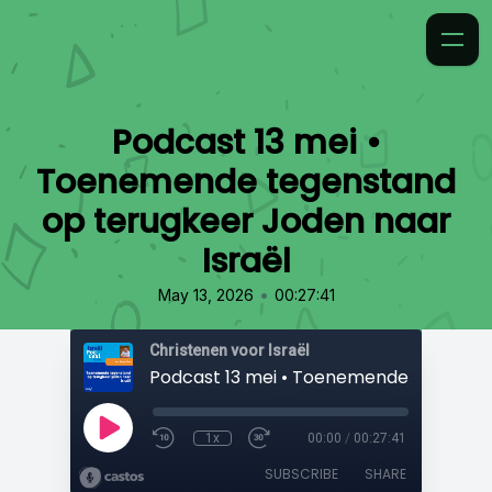
Podcast 13 mei •
Toenemende tegenstand
op terugkeer Joden naar
Israël
•
May 13, 2026
00:27:41
Christenen voor Israël
1x
00:00
/
00:27:41
SUBSCRIBE
SHARE