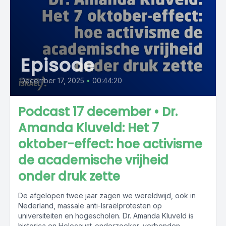
Episode
December 17, 2025
•
00:44:20
Podcast 17 december • Dr.
Amanda Kluveld: Het 7
oktober-effect: hoe activisme
de academische vrijheid
onder druk zette
De afgelopen twee jaar zagen we wereldwijd, ook in
Nederland, massale anti-Israëlprotesten op
universiteiten en hogescholen. Dr. Amanda Kluveld is
historica en Holocaust-onderzoeker, verbonden...