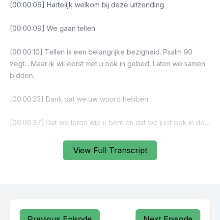
View Full Transcript
Previous Episode
Next Episode