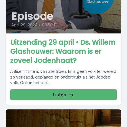
Episode
April 29, 2024
•
00:50:11
Uitzending 29 april • Ds. Willem
Glashouwer: Waarom is er
zoveel Jodenhaat?
Antisemitisme is van alle tijden. Er is geen volk ter wereld
zo verjaagd, geplaagd en onderdrukt als het Joodse
volk. Ook in het licht...
Listen