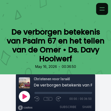
De verborgen betekenis
van Psalm 67 en het tellen
van de Omer • Ds. Davy
Hoolwerf
•
May 16, 2026
00:36:50
Christenen voor Israël
1x
00:00
/
00:36:50
SUBSCRIBE
SHARE