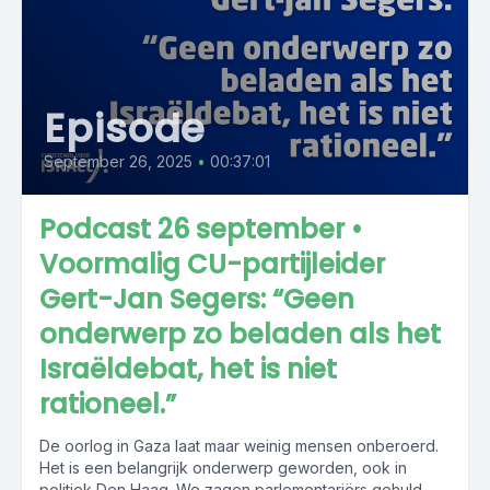
Episode
September 26, 2025
•
00:37:01
Podcast 26 september •
Voormalig CU-partijleider
Gert-Jan Segers: “Geen
onderwerp zo beladen als het
Israëldebat, het is niet
rationeel.”
De oorlog in Gaza laat maar weinig mensen onberoerd.
Het is een belangrijk onderwerp geworden, ook in
politiek Den Haag. We zagen parlementariërs gehuld...