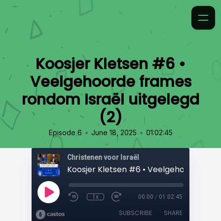
Koosjer Kletsen #6 •
Veelgehoorde frames
rondom Israël uitgelegd
(2)
•
•
Episode 6
June 18, 2025
01:02:45
Christenen voor Israël
1x
00:00
/
01:02:45
SUBSCRIBE
SHARE