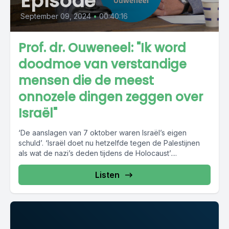
Episode
September 09, 2024
•
00:40:16
Prof. dr. Ouweneel: "Ik word
doodmoe van verstandige
mensen die de meest
onnozele dingen zeggen over
Israël"
‘De aanslagen van 7 oktober waren Israël’s eigen
schuld’. ‘Israël doet nu hetzelfde tegen de Palestijnen
als wat de nazi’s deden tijdens de Holocaust’....
Listen