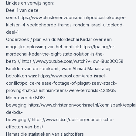
Linkjes en verwijzingen:
Deel 1 van deze
serie:
https://www.christenenvoorisrael.nl/podcasts/koosjer-
kletsen-4-veelgehoorde-frames-rondom-israel-uitgelegd-
deel-1
Onderzoek / plan van dr. Mordechai Kedar over een
mogelijke oplossing van het conflict:
https://fpa.org/dr-
mordechai-kedar-the-eight-state-solution-is-the-
best/
//
https://www.youtube.com/watch?v=cwH8ud3CO58
Beelden van de steekpartij waar Ahmad Manasra bij
betrokken was:
https://www.jpost.com/arab-israeli-
conflict/police-release-footage-of-pisgat-zeev-attack-
proving-that-palestinian-teens-were-terrorists-424938
Meer over de BDS-
beweging:
https://www.christenenvoorisrael.nl/kennisbank/expla
de-bds-
beweging
//
https://www.cidi.nl/dossier/economische-
effecten-van-bds/
Hamas die statistieken van slachtoffers