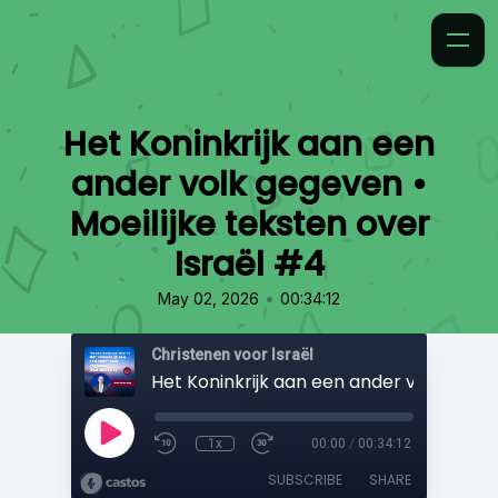
Het Koninkrijk aan een
ander volk gegeven •
Moeilijke teksten over
Israël #4
•
May 02, 2026
00:34:12
Christenen voor Israël
1x
00:00
/
00:34:12
SUBSCRIBE
SHARE