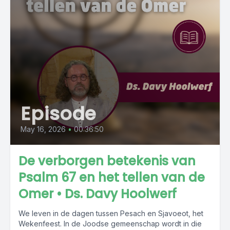
Episode
May 16, 2026
•
00:36:50
De verborgen betekenis van
Psalm 67 en het tellen van de
Omer • Ds. Davy Hoolwerf
We leven in de dagen tussen Pesach en Sjavoeot, het
Wekenfeest. In de Joodse gemeenschap wordt in die