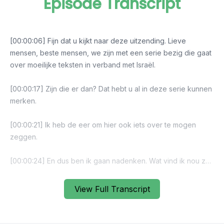
Episode Transcript
View Full Transcript