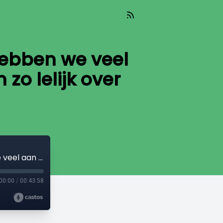
hebben we veel
 zo lelijk over
Podcast 29 oktober • Ds. Zippro: “Wat hebben we veel aan Israël te danken. Hoe kan je er dan zo lelijk over spreken?”
00:00
/
00:43:58