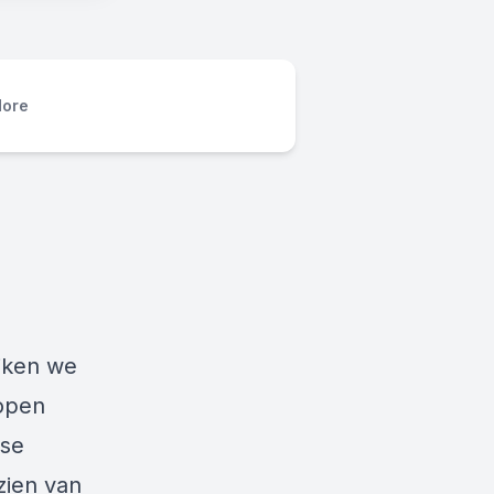
ore
ijken we
lopen
dse
 zien van