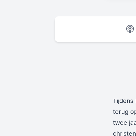
Tijdens
terug o
twee ja
christen