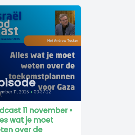
pisode
ember 11, 2025
•
00:37:22
dcast 11 november •
les wat je moet
ten over de