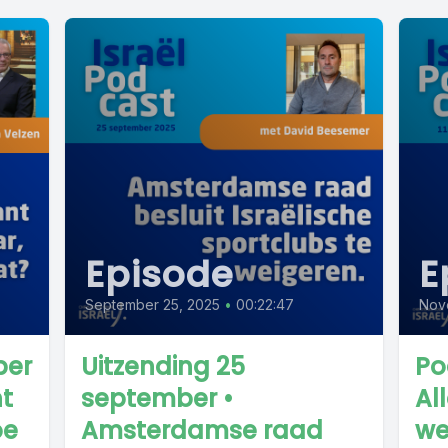
Episode
E
September 25, 2025
•
00:22:47
Nov
ber
Uitzending 25
Po
nt
september •
Al
oe
Amsterdamse raad
we