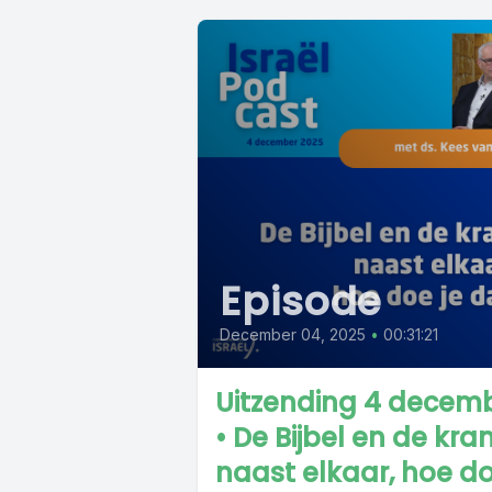
Episode
December 04, 2025
•
00:31:21
Uitzending 4 decem
• De Bijbel en de kra
naast elkaar, hoe d