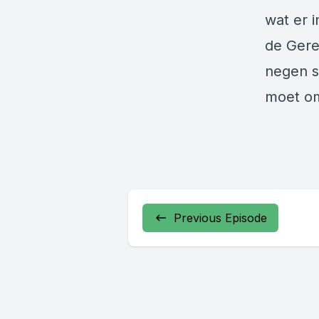
wat er i
de Ger
negen s
moet omg
Previous Episode