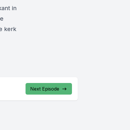
kant in
we
e kerk
Next Episode