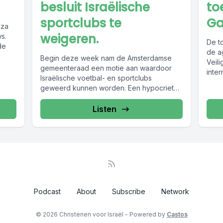
besluit Israëlische
to
sportclubs te
Ga
aza
weigeren.
ws.
De t
de
de a
Begin deze week nam de Amsterdamse
Veil
gemeenteraad een motie aan waardoor
inter
Israëlische voetbal- en sportclubs
geweerd kunnen worden. Een hypocriet
besluit, volgens David Beesemer,...
Listen
Podcast
About
Subscribe
Network
© 2026 Christenen voor Israël - Powered by
Castos