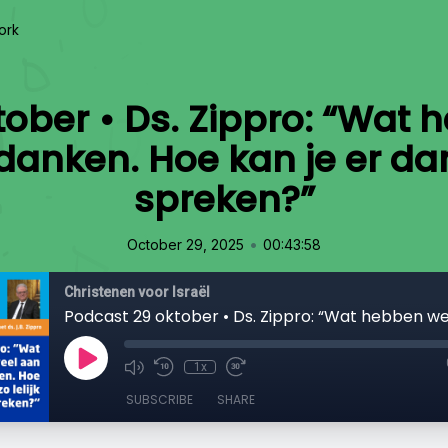
ork
tober • Ds. Zippro: “Wat 
danken. Hoe kan je er dan
spreken?”
•
October 29, 2025
00:43:58
Christenen voor Israël
1x
SUBSCRIBE
SHARE