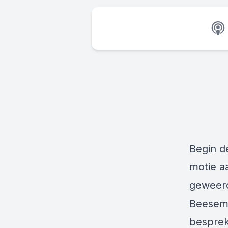
Begin 
motie a
geweerd
Beeseme
besprek