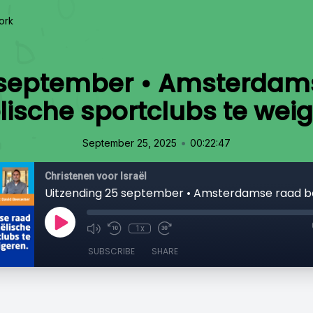
ork
 september • Amsterdams
lische sportclubs te wei
•
September 25, 2025
00:22:47
Christenen voor Israël
1x
SUBSCRIBE
SHARE