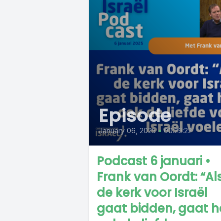
Episode
January 06, 2025
•
00:29:22
Podcast 6 januari •
Frank van Oordt: “Al
de kerk voor Israël
gaat bidden, gaat h