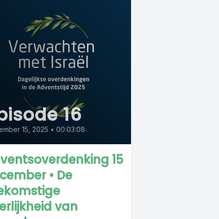
pisode 16
ember 15, 2025
•
00:03:08
ventsoverdenking 15
cember • De
ekomstige
erlijkheid van