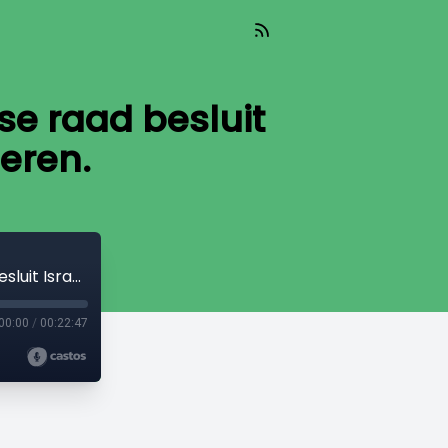
e raad besluit
geren.
Uitzending 25 september • Amsterdamse raad besluit Israëlische sportclubs te weigeren.
00:00
/
00:22:47