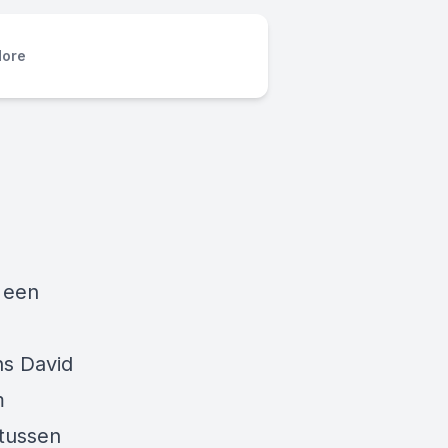
ore
 een
ns David
m
tussen