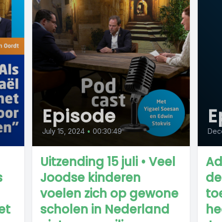
Episode
E
July 15, 2024
•
00:30:49
Dec
Uitzending 15 juli • Veel
Ad
s
Joodse kinderen
de
voelen zich op gewone
to
et
scholen in Nederland
he