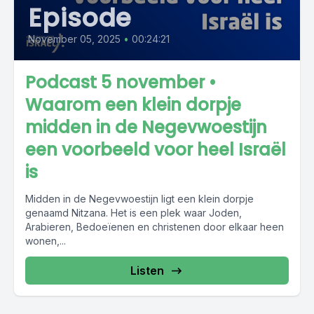
Episode
November 05, 2025
•
00:24:21
Podcast 5 november •
Waarom een klein dorpje
midden in de Negevwoestijn
een voorbeeld voor heel Israël
is
Midden in de Negevwoestijn ligt een klein dorpje
genaamd Nitzana. Het is een plek waar Joden,
Arabieren, Bedoeïenen en christenen door elkaar heen
wonen,...
Listen