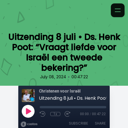
Uitzending 8 juli • Ds. Henk
Poot: “Vraagt liefde voor
Israël een tweede
bekering?”
•
July 08, 2024
00:47:22
Christenen voor Israël
1x
00:00
/
00:47:22
SUBSCRIBE
SHARE