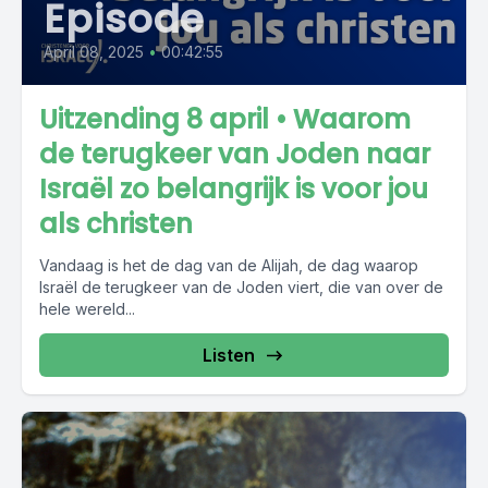
Episode
April 08, 2025
•
00:42:55
Uitzending 8 april • Waarom
de terugkeer van Joden naar
Israël zo belangrijk is voor jou
als christen
Vandaag is het de dag van de Alijah, de dag waarop
Israël de terugkeer van de Joden viert, die van over de
hele wereld...
Listen