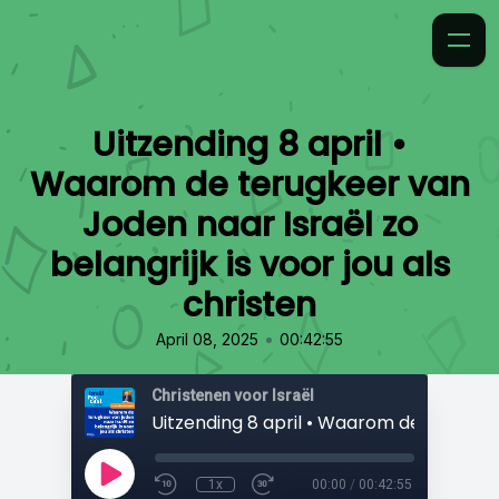
Uitzending 8 april •
Waarom de terugkeer van
Joden naar Israël zo
belangrijk is voor jou als
christen
•
April 08, 2025
00:42:55
Christenen voor Israël
1x
00:00
/
00:42:55