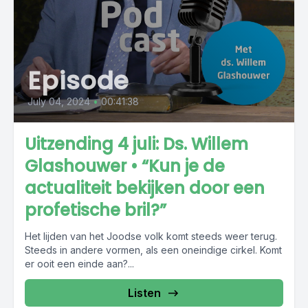
Episode
July 04, 2024
•
00:41:38
Uitzending 4 juli: Ds. Willem
Glashouwer • “Kun je de
actualiteit bekijken door een
profetische bril?”
Het lijden van het Joodse volk komt steeds weer terug.
Steeds in andere vormen, als een oneindige cirkel. Komt
er ooit een einde aan?...
Listen