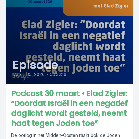
Episode
March 30, 2026
•
00:32:16
Podcast 30 maart • Elad Zigler:
“Doordat Israël in een negatief
daglicht wordt gesteld, neemt
haat tegen Joden toe”
De oorlog in het Midden-Oosten raakt ook de Joden