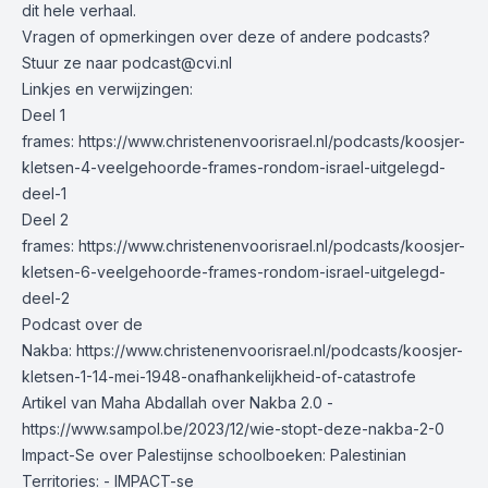
dit hele verhaal.
Vragen of opmerkingen over deze of andere podcasts?
Stuur ze naar
podcast@cvi.nl
Linkjes en verwijzingen:
Deel 1
frames:
https://www.christenenvoorisrael.nl/podcasts/koosjer-
kletsen-4-veelgehoorde-frames-rondom-israel-uitgelegd-
deel-1
Deel 2
frames:
https://www.christenenvoorisrael.nl/podcasts/koosjer-
kletsen-6-veelgehoorde-frames-rondom-israel-uitgelegd-
deel-2
Podcast over de
Nakba:
https://www.christenenvoorisrael.nl/podcasts/koosjer-
kletsen-1-14-mei-1948-onafhankelijkheid-of-catastrofe
Artikel van Maha Abdallah over Nakba 2.0 -
https://www.sampol.be/2023/12/wie-stopt-deze-nakba-2-0
Impact-Se over Palestijnse schoolboeken:
Palestinian
Territories: - IMPACT-se