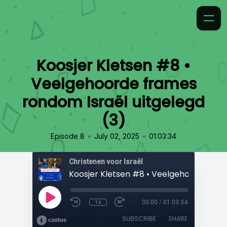
Koosjer Kletsen #8 •
Veelgehoorde frames
rondom Israël uitgelegd
(3)
•
•
Episode 8
July 02, 2025
01:03:34
Christenen voor Israël
1x
00:00
/
01:03:34
SUBSCRIBE
SHARE