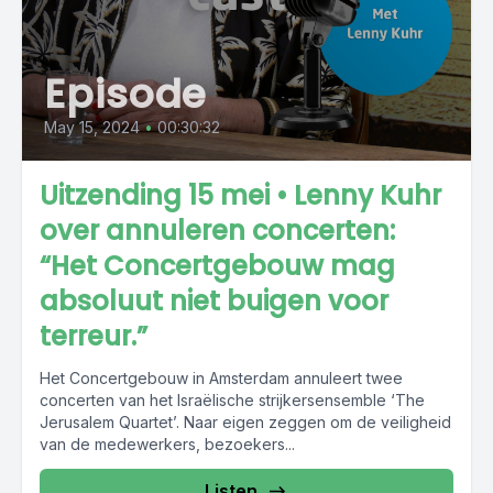
Episode
May 15, 2024
•
00:30:32
Uitzending 15 mei • Lenny Kuhr
over annuleren concerten:
“Het Concertgebouw mag
absoluut niet buigen voor
terreur.”
Het Concertgebouw in Amsterdam annuleert twee
concerten van het Israëlische strijkersensemble ‘The
Jerusalem Quartet’. Naar eigen zeggen om de veiligheid
van de medewerkers, bezoekers...
Listen