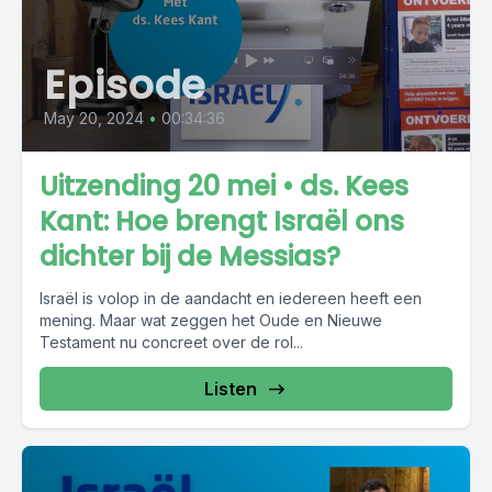
Episode
May 20, 2024
•
00:34:36
Uitzending 20 mei • ds. Kees
Kant: Hoe brengt Israël ons
dichter bij de Messias?
Israël is volop in de aandacht en iedereen heeft een
mening. Maar wat zeggen het Oude en Nieuwe
Testament nu concreet over de rol...
Listen