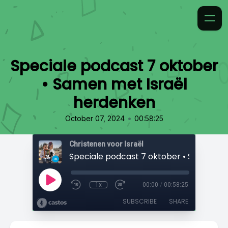
Speciale podcast 7 oktober
• Samen met Israël
herdenken
•
October 07, 2024
00:58:25
Christenen voor Israël
1x
00:00
/
00:58:25
SUBSCRIBE
SHARE