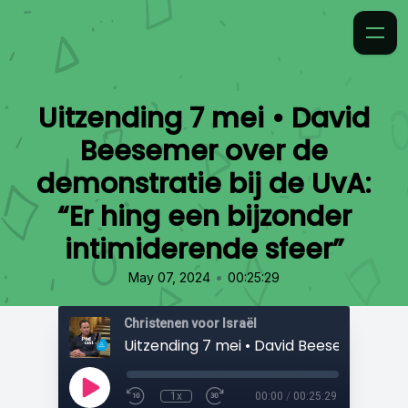
Uitzending 7 mei • David
Beesemer over de
demonstratie bij de UvA:
“Er hing een bijzonder
intimiderende sfeer”
•
May 07, 2024
00:25:29
Christenen voor Israël
1x
00:00
/
00:25:29