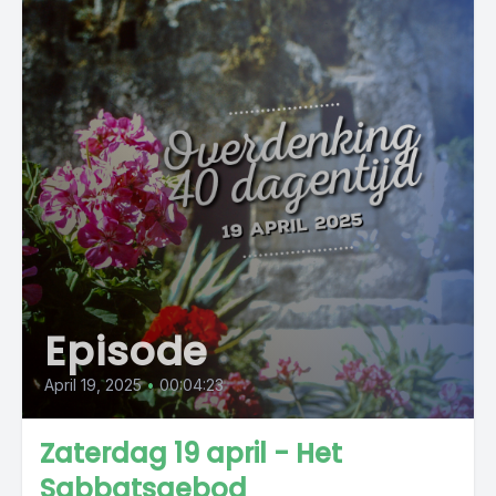
Episode
April 19, 2025
•
00:04:23
Zaterdag 19 april - Het
Sabbatsgebod