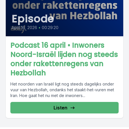
Episode
April 16, 2026
•
00:29:20
Podcast 16 april • Inwoners
Noord-Israël lijden nog steeds
onder rakettenregens van
Hezbollah
Het noorden van Israël ligt nog steeds dagelijks onder
vuur van Hezbollah, ondanks het staakt-het-vuren met
Iran. Hoe gaat het nu met de inwoners...
Listen