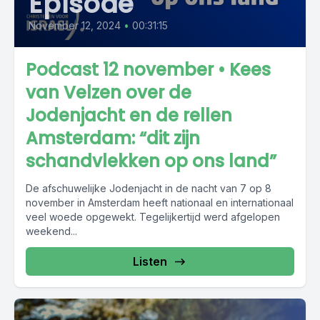
Episode
November 12, 2024
•
00:31:15
Podcast 12 november • Kees
van Velzen over de
Jodenjacht en de rellen
Amsterdam: “dit zijn
schandvlekken op ons land”
De afschuwelijke Jodenjacht in de nacht van 7 op 8
november in Amsterdam heeft nationaal en internationaal
veel woede opgewekt. Tegelijkertijd werd afgelopen
weekend...
Listen