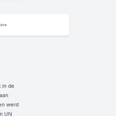
ore
 in de
aan
den werd
an UN