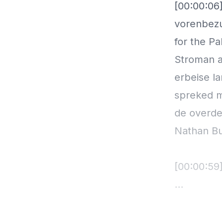
[00:00:06
vorenbezu
for the P
Stroman a
erbeise la
spreked m
de overde
Nathan Bu
[00:00:59
[00:01:58