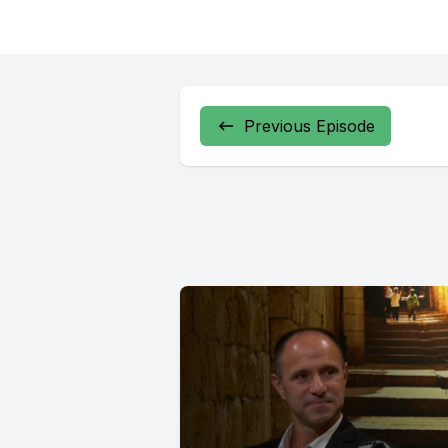
[00:02:13]
They're st
from the 
Previous Episode
had liked w
[00:03:59]
von der o
vogelsem u
Francesca
As is pla
report ab
from her p