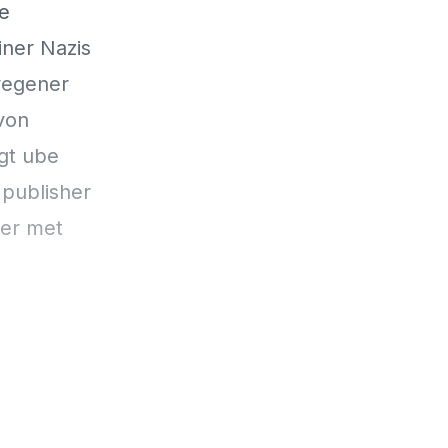
e
iner Nazis
 wegener
von
igt ube
 publisher
ker met