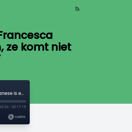
 “Francesca
, ze komt niet
”
Podcast 10 februari • Hillel Neuer: “Francesca Albanese is een wolf in schaapskleren, ze komt niet op voor mensenrechten”
00:00
/
00:17:19