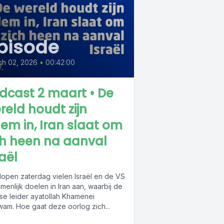
pisode
ese was
 a wolf in
ch 02, 2026
•
00:42:00
 supporter
dcast 2 maart • De
 Hamas
reld houdt zijn
And she
em in, Iran slaat om
id in 2014
ch heen na aanval
ewish
raël
ocaust and
lopen zaterdag vielen Israël en de VS
o it's not
enlijk doelen in Iran aan, waarbij de
nse leider ayatollah Khamenei
 Germany,
am. Hoe gaat deze oorlog zich...