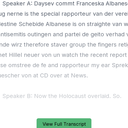
] Speaker A: Daysev commt Franceska Albanes
g nerne is the special rapporteur van der vere
alestine Schebide Albanese is on straighte van
ntisemitis outingen and partei de geito verhad 
nde wirz therefore staver group the fingers ret
et Hillel neuer von un watch the recent report
se omstree de fe and rapporteur my ear Spre
escher von at CD over at News.
] Speaker B: Now the Holocaust overlaid. So.
] Speaker A: What is around the hand.
View Full Transcript