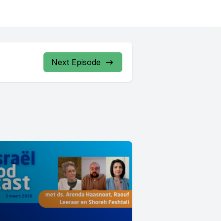
ws.
e flashes
opamas
Next Episode
diricht
t
day,
 speak.
60 page
e removed
the main