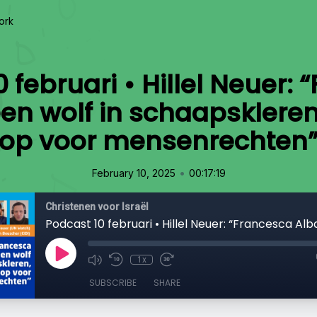
ork
 februari • Hillel Neuer:
en wolf in schaapskleren
op voor mensenrechten
•
February 10, 2025
00:17:19
Christenen voor Israël
1x
SUBSCRIBE
SHARE