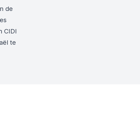
in de
ies
n CIDI
aël te