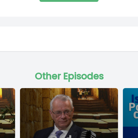
 Speaker B: Met text in at Engels in the Hebre
ill on the new augviniwe text the sort von Pers
total over winning the israelhaved Afrikander t
ell. So to sign that Israel nirval.
 Speaker A: Francesca Albanese Hillel neuer is 
Other Episodes
ch nisati UN Watch and heiligt Eyd wehrhum du
n slechti deis Hiller neuer. This coming Thurs
 Albanese will come to the Dutch Parliament to
nned, your organization UN Watch published a 
out Francesca Albanese and that she should b
osition in the un. Can you explain me what is 