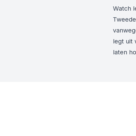
Watch l
Tweede 
vanwege
legt uit
laten h