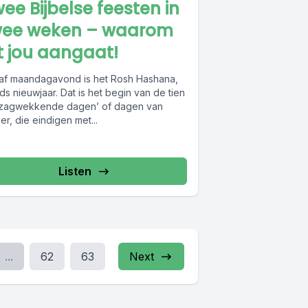
ee Bijbelse feesten in
wee weken – waarom
t jou aangaat!
af maandagavond is het Rosh Hashana,
s nieuwjaar. Dat is het begin van de tien
tzagwekkende dagen’ of dagen van
er, die eindigen met...
Listen
...
62
63
Next