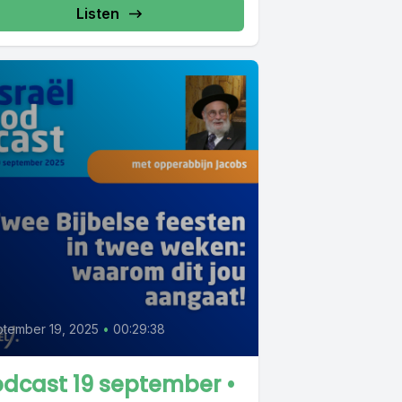
Listen
tember 19, 2025
•
00:29:38
dcast 19 september •