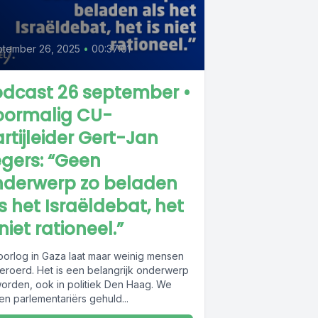
tember 26, 2025
•
00:37:01
odcast 26 september •
oormalig CU-
rtijleider Gert-Jan
gers: “Geen
nderwerp zo beladen
s het Israëldebat, het
 niet rationeel.”
oorlog in Gaza laat maar weinig mensen
eroerd. Het is een belangrijk onderwerp
orden, ook in politiek Den Haag. We
en parlementariërs gehuld...