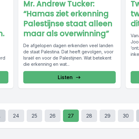
Mr. Andrew Tucker:
Tw
“Hamas ziet erkenning
t
Palestijnse staat alleen
di
n.
maar als overwinning”
Van
Jood
De afgelopen dagen erkenden veel landen
‘on
de staat Palestina. Dat heeft gevolgen, voor
inke
erd
Israël en voor de Palestijnen. Wat betekent
die erkenning en wat...
Listen
.
24
25
26
27
28
29
30