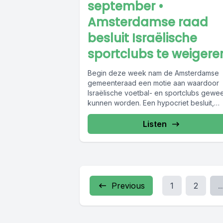
september •
Amsterdamse raad
besluit Israëlische
sportclubs te weigere
Begin deze week nam de Amsterdamse
gemeenteraad een motie aan waardoor
Israëlische voetbal- en sportclubs gewe
kunnen worden. Een hypocriet besluit,
volgens David Beesemer,...
Listen
Previous
1
2
..