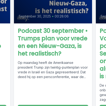
September 30, 2025
•
00:28:06
Sep
Podcast 30 september •
P
Trumps plan voor vrede
V
p
en een Nieuw-Gaza, is
pa
het realistisch?
Se
o
Op maandag heeft de Amerikaanse
al
president Trump zijn twintig-puntenplan voor
vrede in Israël en Gaza gepresenteerd. Dat
is
deed hij op een persconferentie, waar de...
De 
onb
gew
zag