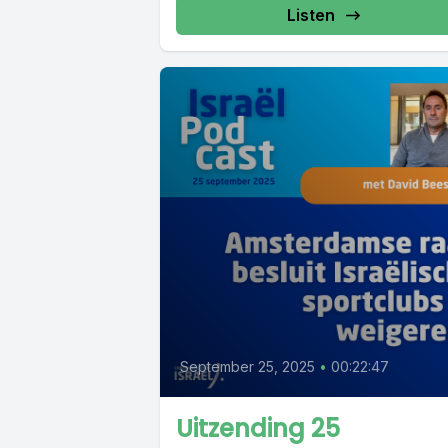
Listen
September 25, 2025
•
00:22:47
Uitzending 25