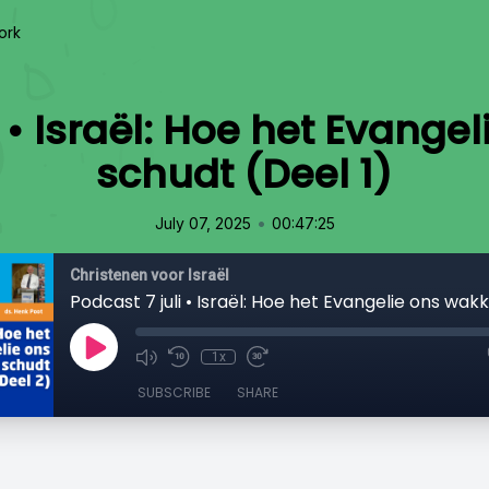
ork
i • Israël: Hoe het Evange
schudt (Deel 1)
•
July 07, 2025
00:47:25
Christenen voor Israël
1x
SUBSCRIBE
SHARE