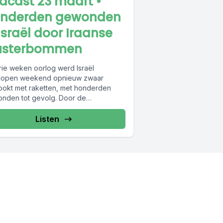
dcast 23 maart •
nderden gewonden
 Israël door Iraanse
usterbommen
rie weken oorlog werd Israël
lopen weekend opnieuw zwaar
ookt met raketten, met honderden
nden tot gevolg. Door de
erbommen van Iran is...
Listen