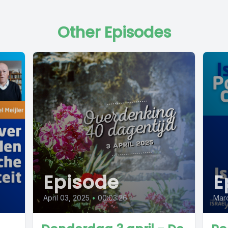
Other Episodes
Episode
E
April 03, 2025
•
00:03:26
Mar