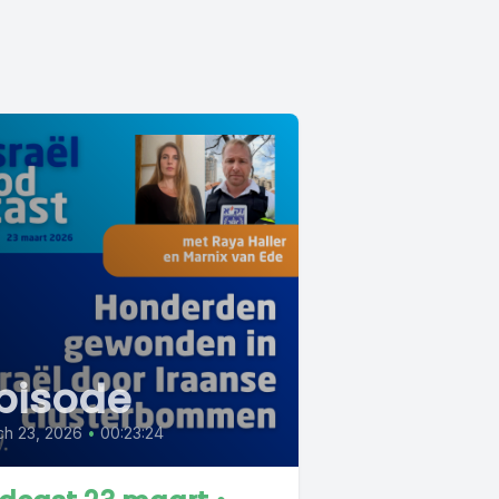
pisode
ch 23, 2026
•
00:23:24