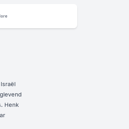
ore
Israël
nglevend
s. Henk
ar