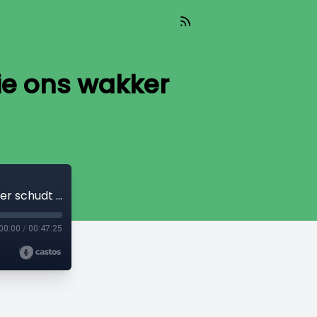
lie ons wakker
Podcast 7 juli • Israël: Hoe het Evangelie ons wakker schudt (Deel 1)
00:00
/
00:47:25