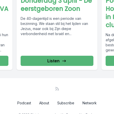
Donderdag 3 april - De
Po
UVA
eerstgeboren Zoon
Ho
in
De 40-dagentijd is een periode van
cl
bezinning. We staan stil bij het lijden van
Jezus, maar ook bij Zijn diepe
verbondenheid met Israël en...
i hun
Na d
afge
van
best
.
gewo
clust
Listen
Podcast
About
Subscribe
Network