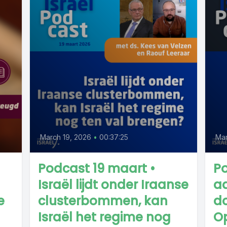
March 19, 2026
•
00:37:25
Mar
Podcast 19 maart •
Po
Israël lijdt onder Iraanse
a
e
clusterbommen, kan
do
Israël het regime nog
Op