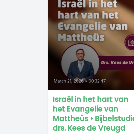
March 21, 2026
•
00:32:47
Israël in het hart van
het Evangelie van
Mattheüs • Bijbelstudi
drs. Kees de Vreugd