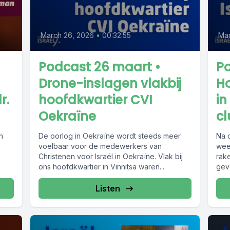
March 26, 2026
•
00:32:55
Mar
Podcast 26 maart •
Po
Drone-inslagen vlakbij
H
r.
hoofdkwartier CVI
in
Oekraïne
c
n
De oorlog in Oekraïne wordt steeds meer
Na 
voelbaar voor de medewerkers van
wee
Christenen voor Israël in Oekraïne. Vlak bij
rak
ons hoofdkwartier in Vinnitsa waren...
gevo
Listen