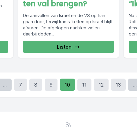
ten val brengen?
“I
n
De aanvallen van Israël en de VS op Iran
Na 
gaan door, terwijl Iran raketten op Israël blijft
Rot
afvuren. De afgelopen nachten vielen
Ams
daarbij doden...
een
Listen
...
7
8
9
10
11
12
13
...