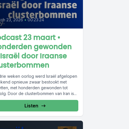
ch 23, 2026
•
00:23:24
dcast 23 maart •
onderden gewonden
 Israël door Iraanse
lusterbommen
drie weken oorlog werd Israël afgelopen
kend opnieuw zwaar bestookt met
etten, met honderden gewonden tot
lg. Door de clusterbommen van Iran is...
Listen