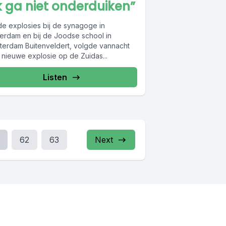
k ga niet onderduiken”
de explosies bij de synagoge in
terdam en bij de Joodse school in
terdam Buitenveldert, volgde vannacht
 nieuwe explosie op de Zuidas...
Listen
62
63
Next