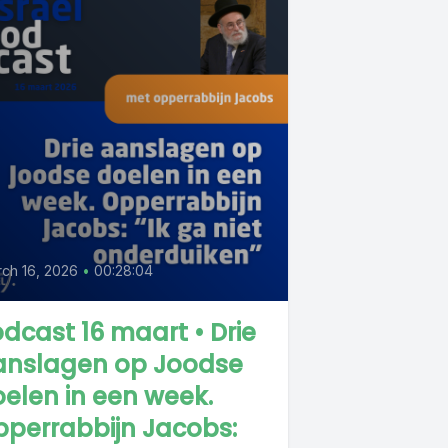
ch 16, 2026
•
00:28:04
dcast 16 maart • Drie
anslagen op Joodse
elen in een week.
perrabbijn Jacobs: