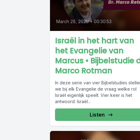
March 28, 2026
•
00:30:53
Israël in het hart van
het Evangelie van
Marcus • Bijbelstudie d
Marco Rotman
In deze serie van vier Bijbelstudies stelle
we bij elk Evangelie de vraag welke rol
Israël eigenlijk speelt. Vier keer is het
antwoord: Israël...
Listen