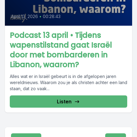
April 13, 2026
•
00:28:43
Podcast 13 april • Tijdens
wapenstilstand gaat Israël
door met bombarderen in
Libanon, waarom?
Alles wat er in Israël gebeurt is in de afgelopen jaren
wereldnieuws. Waarom zou je als christen achter een land
staan, dat zo vaak...
Listen