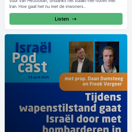
vuur van Hezbollah, ondanks het staakt-het-vuren met
Iran. Hoe gaat het nu met de inwoners...
Listen