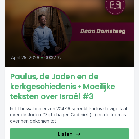
April 25, 2026
•
00:32:32
Paulus, de Joden en de
kerkgeschiedenis • Moeilijke
teksten over Israël #3
In 1 Thessalonicenzen 2:14-16 spreekt Paulus stevige taal
over de Joden. “Zij behagen God niet (…) en de toorn is
over hen gekomen tot...
Listen