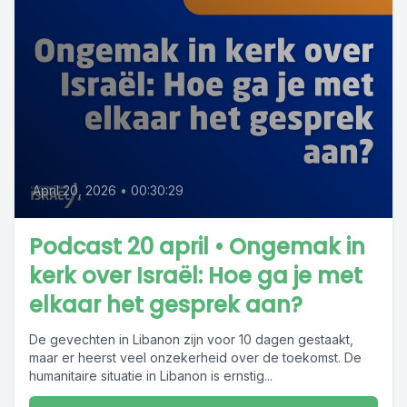
April 20, 2026
•
00:30:29
Podcast 20 april • Ongemak in
kerk over Israël: Hoe ga je met
elkaar het gesprek aan?
De gevechten in Libanon zijn voor 10 dagen gestaakt,
maar er heerst veel onzekerheid over de toekomst. De
humanitaire situatie in Libanon is ernstig...