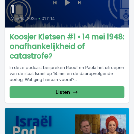
1
May 14, 2025
•
01:11:14
Koosjer Kletsen #1 • 14 mei 1948:
onafhankelijkheid of
catastrofe?
In deze podcast bespreken Raouf en Paola het uitroepen
van de staat Israël op 14 mei en de daaropvolgende
oorlog. Wat ging hieraan vooraf?...
Listen