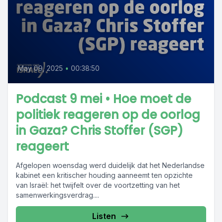
May 09, 2025
•
00:38:50
Podcast 9 mei • Hoe moet de
politiek reageren op de oorlog
in Gaza? Chris Stoffer (SGP)
reageert
Afgelopen woensdag werd duidelijk dat het Nederlandse
kabinet een kritischer houding aanneemt ten opzichte
van Israël: het twijfelt over de voortzetting van het
samenwerkingsverdrag....
Listen