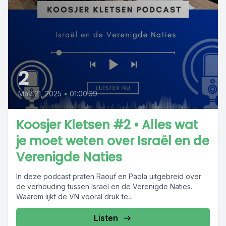
2
May 21, 2025
•
01:00:39
Koosjer Kletsen #2 • Alles wat
je moet weten over Israël en de
Verenigde Naties
In deze podcast praten Raouf en Paola uitgebreid over
de verhouding tussen Israël en de Verenigde Naties.
Waarom lijkt de VN vooral druk te...
Listen